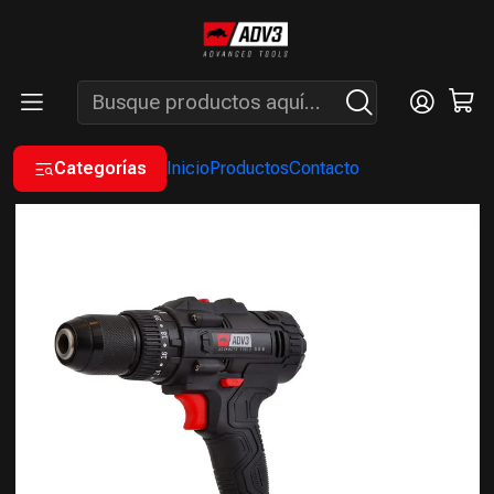
ENVÍOS GRATIS A PARTIR DE COMPRAS MAYORES A $200.000 -
ATENCIÓN: LUN. A VIÉ. DE 7 A 16 HS.
Inicio
A BATERÍA
TALADROS
TALADRO PERCUTOR INALÁMBRICO DE 20 V
Categorías
Inicio
Productos
Contacto