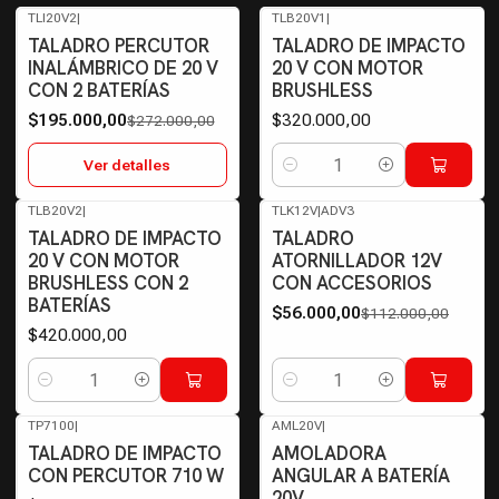
TLI20V2
|
TLB20V1
|
-28%
OFF
TALADRO PERCUTOR
TALADRO DE IMPACTO
Agotado
INALÁMBRICO DE 20 V
20 V CON MOTOR
CON 2 BATERÍAS
BRUSHLESS
$195.000,00
$320.000,00
$272.000,00
Ver detalles
Cantidad
TLB20V2
|
TLK12V
|
ADV3
-50%
OFF
TALADRO DE IMPACTO
TALADRO
20 V CON MOTOR
ATORNILLADOR 12V
BRUSHLESS CON 2
CON ACCESORIOS
BATERÍAS
$56.000,00
$112.000,00
$420.000,00
Cantidad
Cantidad
TP7100
|
AML20V
|
Agotado
TALADRO DE IMPACTO
AMOLADORA
CON PERCUTOR 710 W
ANGULAR A BATERÍA
20V