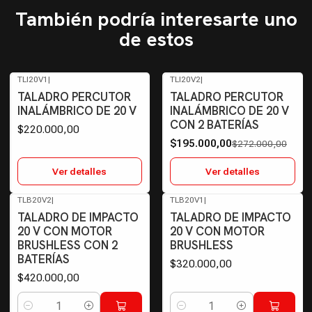
También podría interesarte uno
de estos
TLI20V1
|
TLI20V2
|
-28%
OFF
Agotado
TALADRO PERCUTOR
TALADRO PERCUTOR
Agotado
INALÁMBRICO DE 20 V
INALÁMBRICO DE 20 V
CON 2 BATERÍAS
$220.000,00
$195.000,00
$272.000,00
Ver detalles
Ver detalles
TLB20V2
|
TLB20V1
|
TALADRO DE IMPACTO
TALADRO DE IMPACTO
20 V CON MOTOR
20 V CON MOTOR
BRUSHLESS CON 2
BRUSHLESS
BATERÍAS
$320.000,00
$420.000,00