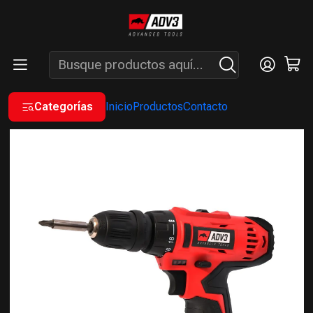
ENVÍOS GRATIS A PARTIR DE COMPRAS MAYORES A $200.000 -
ATENCIÓN: LUN. A VIÉ. DE 7 A 16 HS.
Inicio
A BATERÍA
TALADROS
TALADRO ATORNILLADOR 12V CON ACCESORIOS
Categorías
Inicio
Productos
Contacto