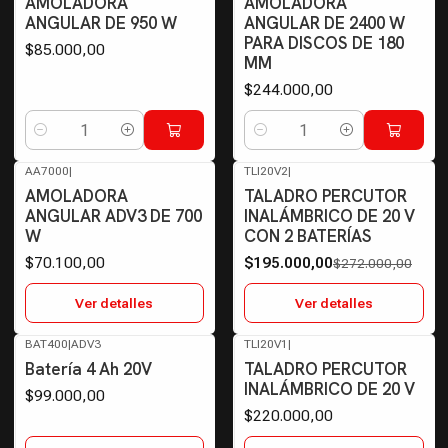
AMOLADORA
AMOLADORA
ANGULAR DE 950 W
ANGULAR DE 2400 W
PARA DISCOS DE 180
$85.000,00
MM
$244.000,00
Cantidad
Cantidad
AA7000
|
TLI20V2
|
-28%
OFF
Agotado
AMOLADORA
TALADRO PERCUTOR
Agotado
ANGULAR ADV3 DE 700
INALÁMBRICO DE 20 V
W
CON 2 BATERÍAS
$70.100,00
$195.000,00
$272.000,00
Ver detalles
Ver detalles
BAT400
|
ADV3
TLI20V1
|
Agotado
Agotado
Batería 4 Ah 20V
TALADRO PERCUTOR
INALÁMBRICO DE 20 V
$99.000,00
$220.000,00