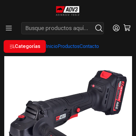
ENVÍOS GRATIS A PARTIR DE COMPRAS MAYORES A $200.000 -
ATENCIÓN: LUN. A VIÉ. DE 7 A 16 HS.
Inicio
A BATERÍA
AMOLADORAS
AMOLADORA ANGULAR A BATERÍA 20V
Categorías
Inicio
Productos
Contacto