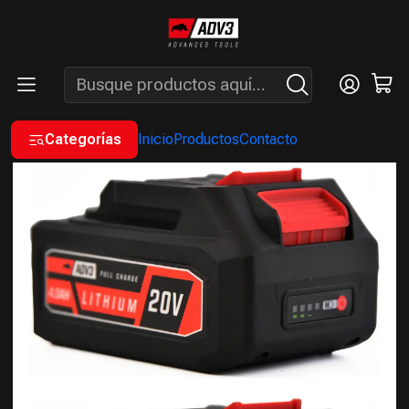
ENVÍOS GRATIS A PARTIR DE COMPRAS MAYORES A $200.000 -
ATENCIÓN: LUN. A VIÉ. DE 7 A 16 HS.
Inicio
A BATERÍA
BATERÍAS / CARGADORES
Batería 4 Ah 20V
Categorías
Inicio
Productos
Contacto