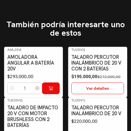
También podría interesarte uno
de estos
AML20V
|
TLI20V2
|
-28%
OFF
AMOLADORA
TALADRO PERCUTOR
Agotado
ANGULAR A BATERÍA
INALÁMBRICO DE 20 V
20V
CON 2 BATERÍAS
$293.000,00
$195.000,00
$272.000,00
Ver detalles
Cantidad
TLB20V2
|
TLI20V1
|
Agotado
TALADRO DE IMPACTO
TALADRO PERCUTOR
20 V CON MOTOR
INALÁMBRICO DE 20 V
BRUSHLESS CON 2
$220.000,00
BATERÍAS