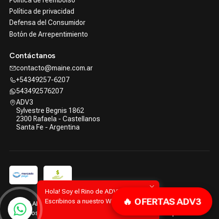
Política de privacidad
Defensa del Consumidor
Botón de Arrepentimiento
Contáctanos
contacto@maine.com.ar
+54349257-6207
543492576207
ADV3
Sylvestre Begnis 1862
2300 Rafaela - Castellanos
Santa Fe - Argentina
Hola! Soy el Rino de ADV3.
🔥 OFERTAS ADV3
Escribinos a nuestro WhatsApp!
2026 ADV3 | Advanced Tools.
Todos los derechos reservados.
Desarrollado por Jumpseller
.