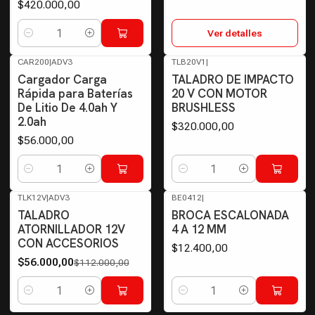
$420.000,00
Ver detalles
Cantidad
CAR200
|
ADV3
TLB20V1
|
Cargador Carga
TALADRO DE IMPACTO
Rápida para Baterías
20 V CON MOTOR
De Litio De 4.0ah Y
BRUSHLESS
2.0ah
$320.000,00
$56.000,00
Cantidad
Cantidad
TLK12V
|
ADV3
BE0412
|
-50%
OFF
TALADRO
BROCA ESCALONADA
ATORNILLADOR 12V
4 A 12 MM
CON ACCESORIOS
$12.400,00
$56.000,00
$112.000,00
Cantidad
Cantidad