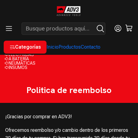
ENVÍOS GRATIS A PARTIR DE COMPRAS MAYORES A $200.000 -
ATENCIÓN: LUN. A VIÉ. DE 7 A 16 HS.
Inicio
Politica de reembolso
Categorías
Inicio
Productos
Contacto
A EXPLOSIÓN
ELÉCTRICAS
A BATERÍA
NEUMÁTICAS
INSUMOS
Politica de reembolso
¡Gracias por comprar en ADV3!
Ofrecemos reembolso y/o cambio dentro de los primeros