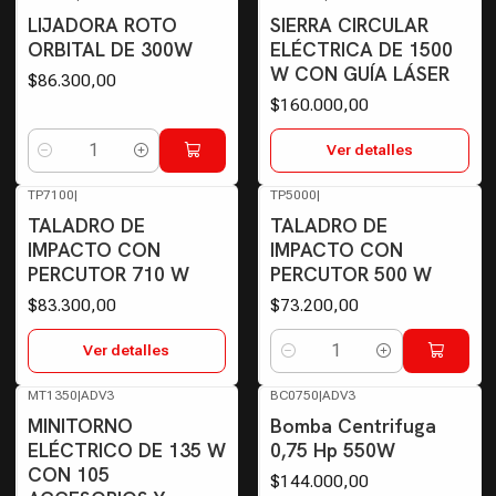
Agotado
LIJADORA ROTO
SIERRA CIRCULAR
ORBITAL DE 300W
ELÉCTRICA DE 1500
W CON GUÍA LÁSER
$86.300,00
$160.000,00
Ver detalles
Cantidad
TP7100
|
TP5000
|
Agotado
TALADRO DE
TALADRO DE
IMPACTO CON
IMPACTO CON
PERCUTOR 710 W
PERCUTOR 500 W
$83.300,00
$73.200,00
Ver detalles
Cantidad
MT1350
|
ADV3
BC0750
|
ADV3
MINITORNO
Bomba Centrifuga
ELÉCTRICO DE 135 W
0,75 Hp 550W
CON 105
$144.000,00