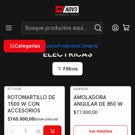
ENVÍOS GRATIS A PARTIR DE COMPRAS MAYORES A $200.000 -
ATENCIÓN: LUN. A VIÉ. DE 7 A 16 HS.
Inicio
ELÉCTRICAS
Categorías
Inicio
Productos
Contacto
ELÉCTRICAS
Filtros
RT1500
|
AA8500
|
-20%
OFF
Agotado
ROTOMARTILLO DE
AMOLADORA
1500 W CON
ANGULAR DE 850 W
ACCESORIOS
$77.000,00
$165.000,00
$206.250,00
Ver detalles
Cantidad