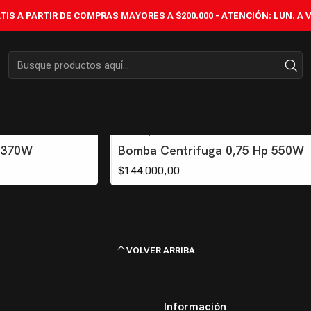
Inicio
ELÉCTRICAS
BOMBAS
IS A PARTIR DE COMPRAS MAYORES A $200.000 - ATENCIÓN: LUN. A VIÉ
BOMBAS
BC0750
|
ADV3
p 370W
Bomba Centrifuga 0,75 Hp 550W
$144.000,00
VOLVER ARRIBA
Información