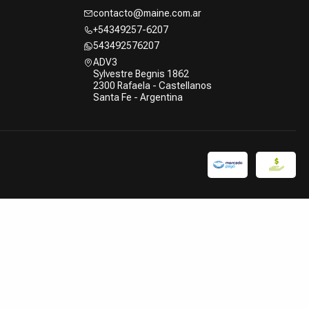
contacto@maine.com.ar
+54349257-6207
543492576207
ADV3
Sylvestre Begnis 1862
2300 Rafaela - Castellanos
Santa Fe - Argentina