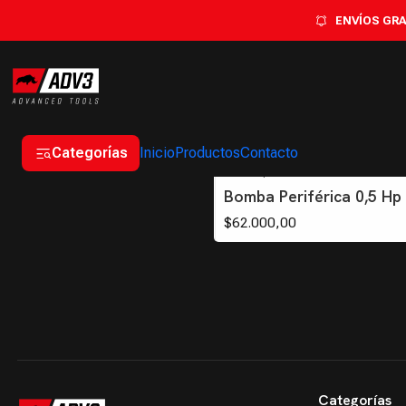
ENVÍOS GRAT
Categorías
Inicio
Productos
Contacto
BP0500
|
ADV3
Bomba Periférica 0,5 H
$62.000,00
Categorías