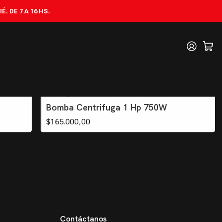
. DE 7 A 16 HS.
BC1000
|
ADV3
Bomba Centrifuga 1 Hp 750W
$165.000,00
Contáctanos