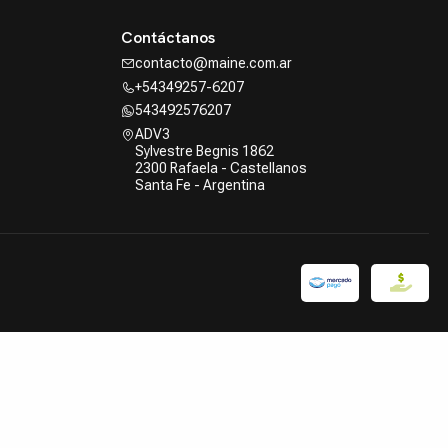
Contáctanos
contacto@maine.com.ar
+54349257-6207
543492576207
ADV3
Sylvestre Begnis 1862
2300 Rafaela - Castellanos
Santa Fe - Argentina