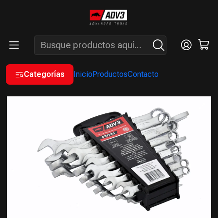
ENVÍOS GRATIS A PARTIR DE COMPRAS MAYORES A $200.000 -
ATENCIÓN: LUN. A VIÉ. DE 7 A 16 HS.
Inicio
MANUALES
SET DE LLAVES
SET DE 20 LLAVES COMBINADAS CR-V MILIMÉTRICAS Y EN
PULGADAS
Categorías
Inicio
Productos
Contacto