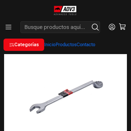
ENVÍOS GRATIS A PARTIR DE COMPRAS MAYORES A $200.000 -
ATENCIÓN: LUN. A VIÉ. DE 7 A 16 HS.
Inicio
MANUALES
LLAVES COMBINADAS MILIMÉTRICAS
LLAVE COMBINADA CR-V DE 32 MM
Categorías
Inicio
Productos
Contacto