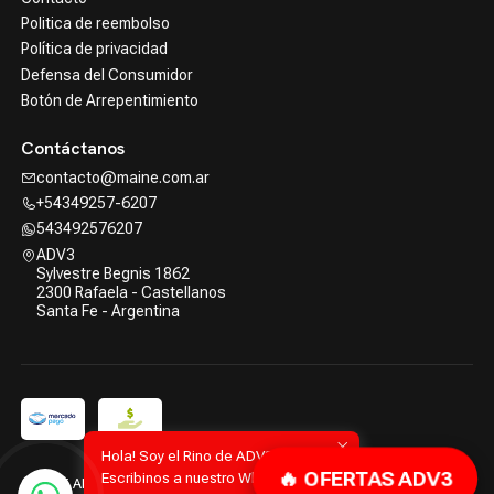
Politica de reembolso
Política de privacidad
Defensa del Consumidor
Botón de Arrepentimiento
Contáctanos
contacto@maine.com.ar
+54349257-6207
543492576207
ADV3
Sylvestre Begnis 1862
2300 Rafaela - Castellanos
Santa Fe - Argentina
Hola! Soy el Rino de ADV3.
🔥 OFERTAS ADV3
Escribinos a nuestro WhatsApp!
2026 ADV3 | Advanced Tools.