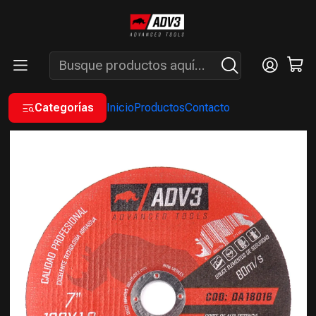
ENVÍOS GRATIS A PARTIR DE COMPRAS MAYORES A $200.000 -
ATENCIÓN: LUN. A VIÉ. DE 7 A 16 HS.
Inicio
INSUMOS
DISCOS
DISCOS ABRASIVOS DE CORTE
DISCO ABRASIVO PLANO DE CORTE 180X1,6 MM
Categorías
Inicio
Productos
Contacto