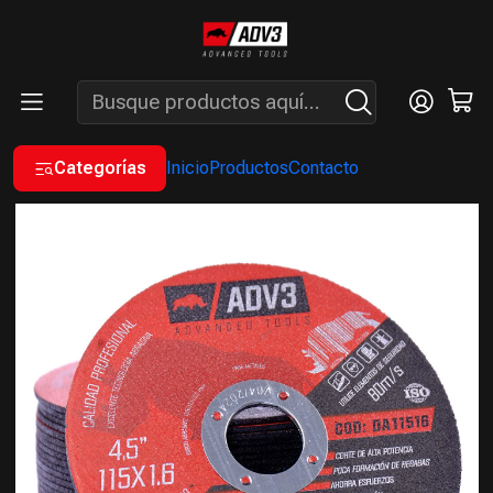
ENVÍOS GRATIS A PARTIR DE COMPRAS MAYORES A $200.000 -
ATENCIÓN: LUN. A VIÉ. DE 7 A 16 HS.
Inicio
INSUMOS
DISCOS
DISCOS ABRASIVOS DE CORTE
DISCO ABRASIVO PLANO DE CORTE 115X1,6 MM
Categorías
Inicio
Productos
Contacto