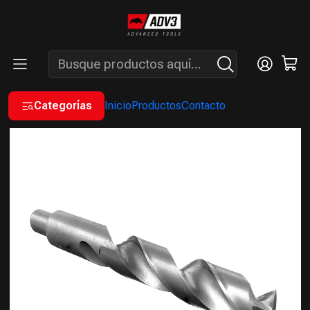
ENVÍOS GRATIS A PARTIR DE COMPRAS MAYORES A $200.000 -
ATENCIÓN: LUN. A VIÉ. DE 7 A 16 HS.
Inicio
INSUMOS
BROCAS
BROCAS ACERO RÁPIDO HSS
BROCA HELICOIDAL HSS 13 MM X5 UNIDADES
Categorías
Inicio
Productos
Contacto