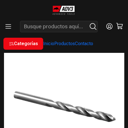
ENVÍOS GRATIS A PARTIR DE COMPRAS MAYORES A $200.000 -
ATENCIÓN: LUN. A VIÉ. DE 7 A 16 HS.
Inicio
INSUMOS
BROCAS
BROCAS ACERO RÁPIDO HSS
BROCA HELICOIDAL HSS 12,25 MM X5 UNIDADES
Categorías
Inicio
Productos
Contacto