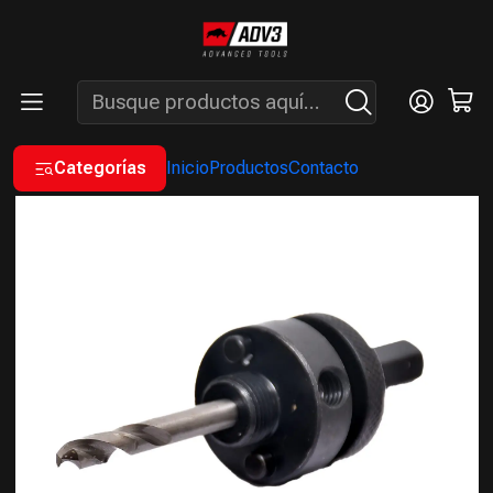
ENVÍOS GRATIS A PARTIR DE COMPRAS MAYORES A $200.000 -
ATENCIÓN: LUN. A VIÉ. DE 7 A 16 HS.
Inicio
INSUMOS
ADAPTADOR PARA SIERRAS COPA - 7/16"
Categorías
Inicio
Productos
Contacto