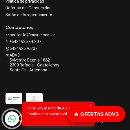
Política de privacidad
Defensa del Consumidor
Botón de Arrepentimiento
Contáctanos
contacto@maine.com.ar
+54349257-6207
543492576207
ADV3
Sylvestre Begnis 1862
2300 Rafaela - Castellanos
Santa Fe - Argentina
Hola! Soy el Rino de ADV3.
🔥 OFERTAS ADV3
Escribinos a nuestro WhatsApp!
2026 ADV3 | Advanced Tools.
Todos los derechos reservados.
Desarrollado por Jumpseller
.