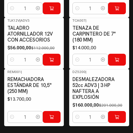
Cantidad
Cantidad
TLK12V
|
ADV3
TCA007
|
-50%
OFF
TALADRO
TENAZA DE
ATORNILLADOR 12V
CARPINTERO DE 7"
CON ACCESORIOS
(180 MM)
$56.000,00
$14.000,00
$112.000,00
Cantidad
Cantidad
REM001
|
DZ5200
|
-20%
OFF
REMACHADORA
DESMALEZADORA
ESTÁNDAR DE 10,5"
52cc ADV3 | 3 HP
(250 MM)
NAFTERA A
EXPLOSIÓN
$13.700,00
$160.000,00
$201.000,00
Cantidad
Cantidad