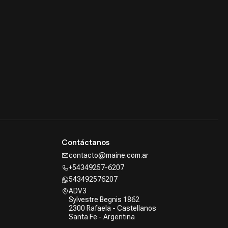
Contáctanos
contacto@maine.com.ar
+54349257-6207
543492576207
ADV3
Sylvestre Begnis 1862
2300 Rafaela - Castellanos
Santa Fe - Argentina