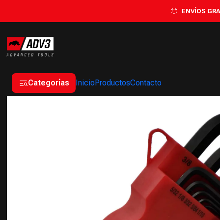
Inicio
MANUALES
LLAV
ENVÍOS GRAT
Categorías
Inicio
Productos
Contacto