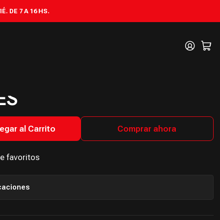
RA LARGAS X 9 UNIDADES
. DE 7 A 16 HS.
LAVES HEXAGONALES
ICAS EXTRA LARGAS X
ES
egar al Carrito
Comprar ahora
de favoritos
caciones