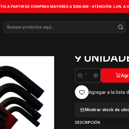
ES HEXAGONALES
SET DE LLAVES HEXAGONALES MILIMÉTRICAS EXT
IS A PARTIR DE COMPRAS MAYORES A $200.000 - ATENCIÓN: LUN. A VIÉ
|
SET DE L
MILIMÉTR
9 UNIDAD
Agr
Cantidad
Agregar a la lista 
Mostrar stock de ubi
DESCRIPCIÓN