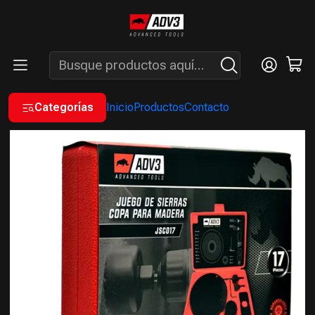
ENVÍOS GRATIS A PARTIR DE COMPRAS MAYORES A $200.000 -
ATENCIÓN: LUN. A VIÉ. DE 7 A 16 HS.
Inicio
INSUMOS
SIERRAS COPAS
Set 17 Sierras Mecha Copa ADV3
Categorías
Inicio
Productos
Contacto