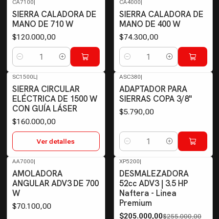
CA7100
|
CA4000
|
SIERRA CALADORA DE
SIERRA CALADORA DE
MANO DE 710 W
MANO DE 400 W
$120.000,00
$74.300,00
Cantidad
Cantidad
SC1500L
|
ASC380
|
Agotado
SIERRA CIRCULAR
ADAPTADOR PARA
ELÉCTRICA DE 1500 W
SIERRAS COPA 3/8"
CON GUÍA LÁSER
$5.790,00
$160.000,00
Ver detalles
Cantidad
AA7000
|
XP5200
|
-20%
OFF
Agotado
AMOLADORA
DESMALEZADORA
ANGULAR ADV3 DE 700
52cc ADV3 | 3.5 HP
W
Naftera - Linea
Premium
$70.100,00
$205.000,00
$255.000,00