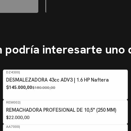
 podría interesarte uno 
DZ4300
|
-19%
OFF
DESMALEZADORA 43cc ADV3 | 1.6 HP Naftera
$145.000,00
$180.000,00
REM002
|
REMACHADORA PROFESIONAL DE 10,5" (250 MM)
$22.000,00
AA7000
|