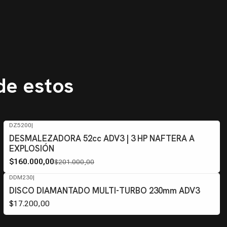
de estos
DZ5200
|
-20%
OFF
DESMALEZADORA 52cc ADV3 | 3 HP NAFTERA A
EXPLOSIÓN
$160.000,00
$201.000,00
DDM230
|
DISCO DIAMANTADO MULTI-TURBO 230mm ADV3
$17.200,00