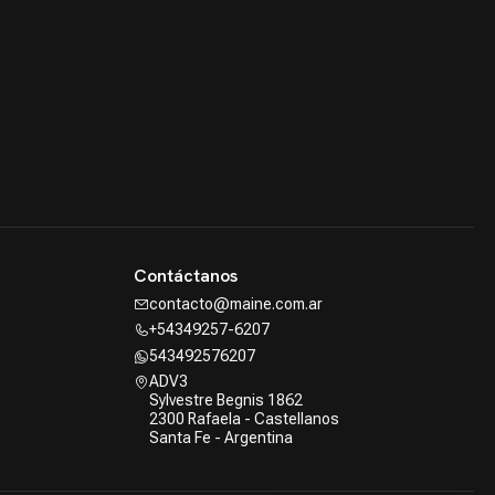
Contáctanos
contacto@maine.com.ar
+54349257-6207
543492576207
ADV3
Sylvestre Begnis 1862
2300 Rafaela - Castellanos
Santa Fe - Argentina