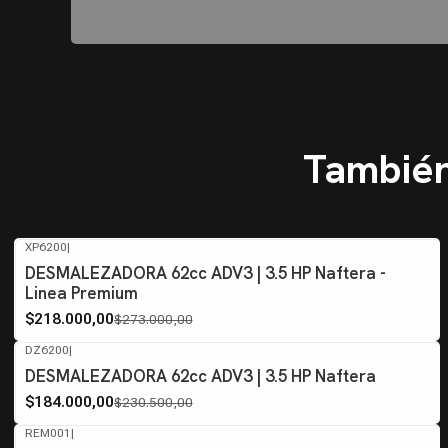
También
XP6200
|
-20%
OFF
DESMALEZADORA 62cc ADV3 | 3.5 HP Naftera -
Linea Premium
$218.000,00
$273.000,00
DZ6200
|
-20%
OFF
DESMALEZADORA 62cc ADV3 | 3.5 HP Naftera
Agotado
$184.000,00
$230.500,00
REM001
|