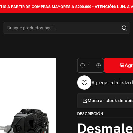
IÓN
DESMALEZADORA
DESMALEZADORA 52cc ADV3 | 3.5 HP Naftera
IS A PARTIR DE COMPRAS MAYORES A $200.000 - ATENCIÓN: LUN. A VIÉ
|
DESMALEZ
3.5 HP Na
Agr
Cantidad
Agregar a la lista 
Mostrar stock de ubi
DESCRIPCIÓN
Desmale