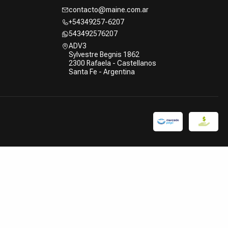
contacto@maine.com.ar
+54349257-6207
543492576207
ADV3
Sylvestre Begnis 1862
2300 Rafaela - Castellanos
Santa Fe - Argentina