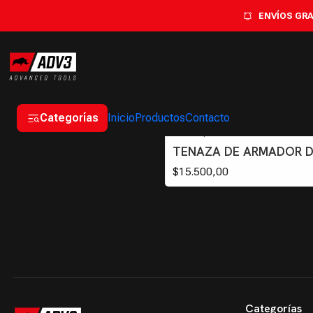
ENVÍOS GRAT
Categorías
Inicio
Productos
Contacto
TAR009
|
Agotado
TENAZA DE ARMADOR DE
$15.500,00
Categorías