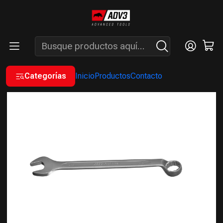
ENVÍOS GRATIS A PARTIR DE COMPRAS MAYORES A $200.000 -
ATENCIÓN: LUN. A VIÉ. DE 7 A 16 HS.
Inicio
MANUALES
LLAVES COMBINADAS EN PULGADAS
LLAVE COMBINADA CR-V DE 3/4"
Categorías
Inicio
Productos
Contacto