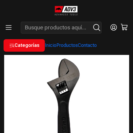
ENVÍOS GRATIS A PARTIR DE COMPRAS MAYORES A $200.000 -
ATENCIÓN: LUN. A VIÉ. DE 7 A 16 HS.
Inicio
MANUALES
LLAVES AJUSTABLES
LLAVE AJUSTABLE DE 6" (150 MM)
Categorías
Inicio
Productos
Contacto