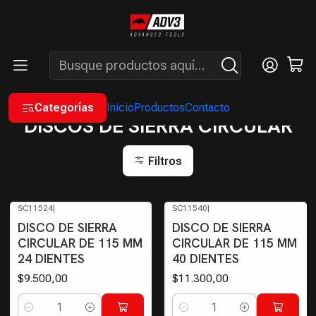
ENVÍOS GRATIS A PARTIR DE COMPRAS MAYORES A $200.000 -
ATENCIÓN: LUN. A VIÉ. DE 7 A 16 HS.
Inicio
INSUMOS
DISCOS
DISCOS DE SIERRA CIRCULAR
Categorías
Inicio
Productos
Contacto
DISCOS DE SIERRA CIRCULAR
Filtros
SC11524
|
SC11540
|
DISCO DE SIERRA
DISCO DE SIERRA
CIRCULAR DE 115 MM
CIRCULAR DE 115 MM
24 DIENTES
40 DIENTES
$9.500,00
$11.300,00
Cantidad
Cantidad