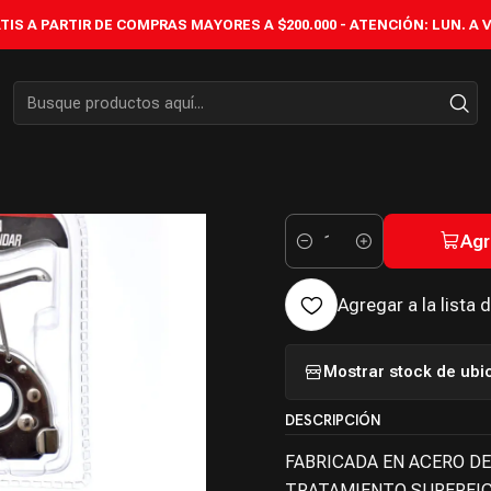
ENGRAPADORAS MANUALES
ENGRAPADORA MANUAL PARA GRAPAS T
IS A PARTIR DE COMPRAS MAYORES A $200.000 - ATENCIÓN: LUN. A VIÉ
|
ENGRAPA
GRAPAS T
Agr
Cantidad
Agregar a la lista 
Mostrar stock de ubi
DESCRIPCIÓN
FABRICADA EN ACERO DE
TRATAMIENTO SUPERFIC