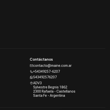
Contáctanos
contacto@maine.com.ar
+54349257-6207
543492576207
ADV3
Sylvestre Begnis 1862
2300 Rafaela - Castellanos
Santa Fe - Argentina