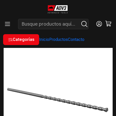
ENVÍOS GRATIS A PARTIR DE COMPRAS MAYORES A $200.000 -
ATENCIÓN: LUN. A VIÉ. DE 7 A 16 HS.
Inicio
INSUMOS
BROCAS
BROCAS DE WIDIA
BROCA PARA PARED CON PUNTA DE WIDIA 8X200 MM X1 UNIDAD
Categorías
Inicio
Productos
Contacto