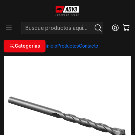
ENVÍOS GRATIS A PARTIR DE COMPRAS MAYORES A $200.000 -
ATENCIÓN: LUN. A VIÉ. DE 7 A 16 HS.
Inicio
INSUMOS
BROCAS
BROCAS DE WIDIA
BROCA PARA PARED CON PUNTA DE WIDIA 6 MM X10 UNIDADES
Categorías
Inicio
Productos
Contacto