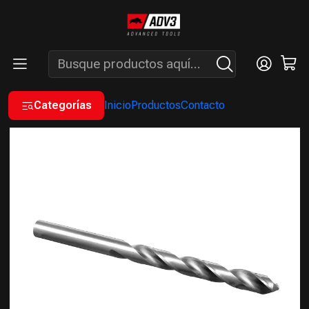
ENVÍOS GRATIS A PARTIR DE COMPRAS MAYORES A $200.000 -
ATENCIÓN: LUN. A VIÉ. DE 7 A 16 HS.
Inicio
INSUMOS
BROCAS
BROCAS ACERO RÁPIDO HSS
BROCA HELICOIDAL HSS 3,25 MM X10 UNIDADES
Categorías
Inicio
Productos
Contacto