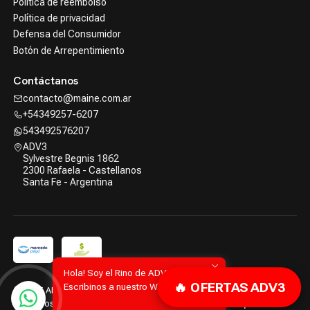
Politica de reembolso
Política de privacidad
Defensa del Consumidor
Botón de Arrepentimiento
Contáctanos
contacto@maine.com.ar
+54349257-6207
543492576207
ADV3
Sylvestre Begnis 1862
2300 Rafaela - Castellanos
Santa Fe - Argentina
Hola! Soy el Rino de ADV3.
🔥 OFERTAS ADV3
Escribinos a nuestro WhatsApp!
2026 ADV3 | Advanced Tools.
Todos los derechos reservados.
Desarrollado por Jumpseller
.