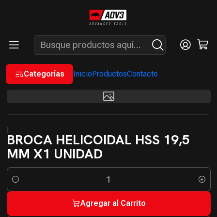
ENVÍOS GRATIS A PARTIR DE COMPRAS MAYORES A $200.000 -
ATENCIÓN: LUN. A VIÉ. DE 7 A 16 HS.
Inicio
INSUMOS
BROCAS
BROCAS ACERO RÁPIDO HSS
BROCA HELICOIDAL HSS 19,5 MM X1 UNIDAD
Categorías
Inicio
Productos
Contacto
|
BROCA HELICOIDAL HSS 19,5
MM X1 UNIDAD
Cantidad
Agregar al Carrito